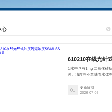
中心
DUCTS CENTER
610210在线光纤
1l水中含有1mg 二氧
浊。浊度并不意味着水体有
发出了本款在线光纤式浊度
经颗粒散射到水中。散射成
更新日期
01
法遵循浊度技术，测出的数
2026-07-06