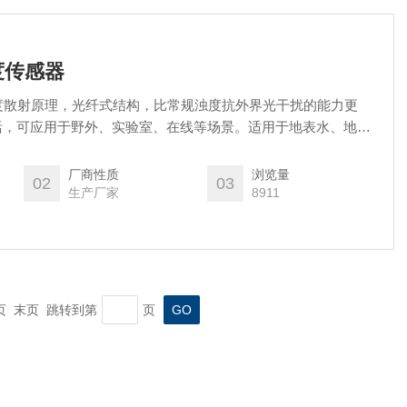
浊度传感器
度散射原理，光纤式结构，比常规浊度抗外界光干扰的能力更
活，可应用于野外、实验室、在线等场景。适用于地表水、地下
域。
厂商性质
浏览量
02
03
生产厂家
8911
一页 末页 跳转到第
页