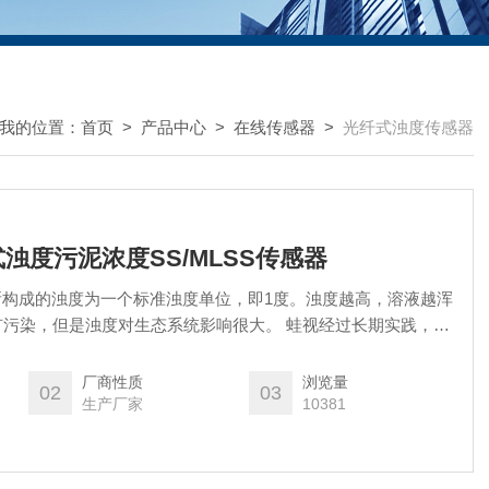
我的位置：
首页
>
产品中心
>
在线传感器
>
光纤式浊度传感器
式浊度污泥浓度SS/MLSS传感器
化硅所构成的浊度为一个标准浊度单位，即1度。浊度越高，溶液越浑
污染，但是浊度对生态系统影响很大。 蛙视经过长期实践，开
污泥浓度SS/MLSS传感器。光从发射体中发出并进入标的物，
90度的光进入光纤测定器，然后光电二极管对此进行测量。该
厂商性质
浏览量
02
03
值单位为NTU。
生产厂家
10381