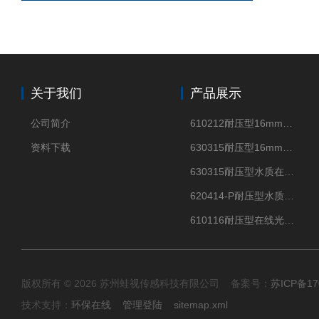
关于我们
产品展示
公司简介
610212耐压型16mm光纤式浊度传感器浑浊度测试仪
资料下载
630315耐压型16mm外径四电极电导率传感器测试仪
630315耐压型水质在线四电极电导率传感器
620414-P耐压型水质在线酸碱度pH传感器 PH测定仪
610116耐压型在线光学溶解氧ODO传感器
版权所有 © 2026 苏州蛙视传感科技有限公司 备案号：
苏ICP备17
技术支持：
环保在线
管理登陆
sitemap.xml