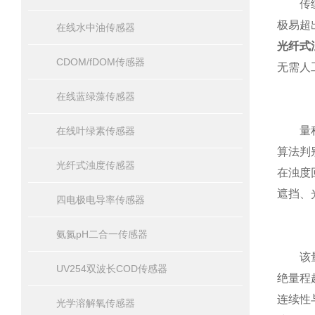
传统浊
极易超
在线水中油传感器
光纤式
CDOM/fDOM传感器
无需人
在线蓝绿藻传感器
量程自
在线叶绿素传感器
算法判
光纤式浊度传感器
在浊度
遮挡、
四电极电导率传感器
氨氮pH二合一传感器
该量
UV254双波长COD传感器
绝量程
连续性
光学溶解氧传感器