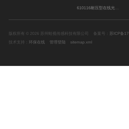
610116耐压型在线光学溶解氧ODO传感器
版权所有 © 2026 苏州蛙视传感科技有限公司 备案号：
苏ICP备17
技术支持：
环保在线
管理登陆
sitemap.xml