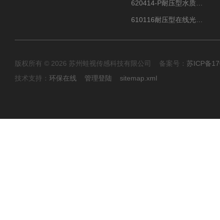
620414-P耐压型水质在线酸碱度pH传感器 PH测定仪
610116耐压型在线光学溶解氧ODO传感器
版权所有 © 2026 苏州蛙视传感科技有限公司 备案号：
苏ICP备17
技术支持：
环保在线
管理登陆
sitemap.xml