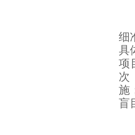
制
细
具
项
次
施
盲