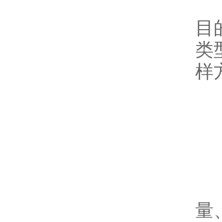
采
目
类
样
如
采
量