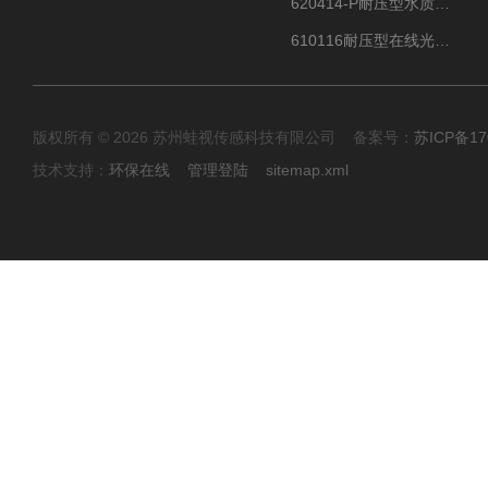
620414-P耐压型水质在线酸碱度pH传感器 PH测定仪
610116耐压型在线光学溶解氧ODO传感器
版权所有 © 2026 苏州蛙视传感科技有限公司 备案号：
苏ICP备17
技术支持：
环保在线
管理登陆
sitemap.xml