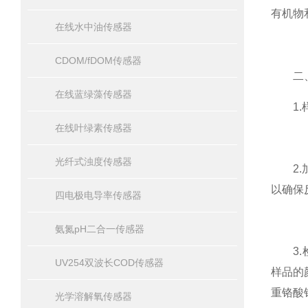
有机物
在线水中油传感器
CDOM/fDOM传感器
二
在线蓝绿藻传感器
1.样
在线叶绿素传感器
光纤式浊度传感器
2.加
以确保
四电极电导率传感器
氨氮pH二合一传感器
3.检
UV254双波长COD传感器
样品的
重铬酸
光学溶解氧传感器