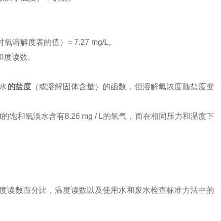
时氧溶解度表的值）
= 7.27 mg/L
。
和度读数。
水
的盐度
（或溶解固体含量）的函数，但溶解氧浓度随盐度变
ppt的饱和氧淡水含有8.26 mg / L的氧气，而在相同压力和温度下
度读数百分比，温度读数以及使用水和废水检查标准方法中的