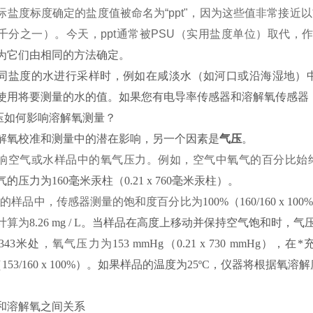
际盐度标度确定的盐度值被命名为
“ppt"，因为这些值非常接
>50ppt
千分之一）。今天，ppt通常被PSU（实用盐度单位）取代，
为它们由相同的方法确定。
同盐度的水进行采样时，例如在咸淡水（如河口或沿海湿地）
使用将要测量的水的值。如果您有电导率传感器和溶解氧传感器
气压如何影响溶解氧测量？
解氧校准和测量中的潜在影响，另一个因素是
气压
。
响空气或水样品中的氧气压力。例如，空气中氧气的百分比始
的压力为160毫米汞柱（0.21 x 760毫米汞柱）。
气的样品中，传感器测量的饱和度百分比为
100%（160/160 x
计算为
8.26 mg / L。当样品在高度上移动并保持空气饱和时
343米处
，氧气压力为
153 mmHg（0.21 x 730 m
%（153/160 x 100%）。如果样品的温度为25ºC，仪器将根据氧溶