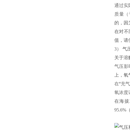
通过实
盐水
质量（
的，因
在对不
值，请
3） 
关于溶
气压影
上，氧气
在*充
氧浓度
在海拔
95.6