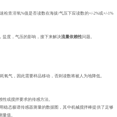
速检查溶氧
%值是否读数在海拔/气压下应读数的+/-2%或+/-1%
，盐度，气压的影响，接下来解决
流量依赖性
问题。
量过程中消耗氧气，因此需要样品移动，否则读数将被人为地降低。
赖性或搅拌要求的传感方法。
用稳态极谱传感器测量的数据图，其中机械搅拌棒提供了足够
测量值。