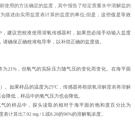
近以前使用的方法确定的盐度，其中报告了给定质量水中溶解盐的
作为描述由实用盐度表计算的盐度的
单位;但是，这些值是等效
中，建议您校准使用溶氧传感器时，如果您必须手动输入盐度
，请确保正确校准电导率，以补偿正确的盐度值。
终为
21%，但氧气的实际压力随气压的变化而变化。在海平面
 100%）。如果样品的温度为25ºC，传感器
将根据氧溶解度表将溶解
，气压会降低，样品中的氧气压力也会降低。
mHg），在*充气的样品中，探头读取的相对于海平面的饱和度百分比为
解度表
计算出
7.92 mg / L或8.26的96%的溶解氧浓度。