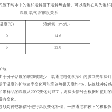
气压下纯水中的饱和溶解度下溶解氧含量。可以看到在均为饱和
温度
-氧气 溶解度关系
温度
(℃)
溶解氧（
mg/L）
0
14.6
5
12.8
10
11.3
扩散
15
10.2
由于分子活度
的增加或减少，氧通过电化学探针的膜或光学探针
20
9.2
基于温度的扩散速率变化可能高达每摄氏度约
4%，快速脉冲传感
如果样品的温度从
20°C变化到15°C，则探头信号会根据所
25
8.6
没有变化。
100
0
必须对传感器信号进行温度变化补偿。一般通过在较旧的模拟仪