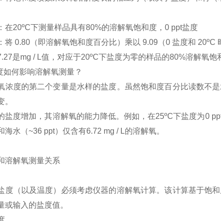
：在
20ºC
下测量样品具有
80%
的
溶解氧
饱和度，
0 ppt
盐度
：将
0
.80
（即
溶解氧饱和度百分比
）乘以
9.09
（
0
盐度和
20ºC
7.27
是
mg / L
值，对应于
20ºC
下盐度为零的样品的
80%
溶解氧
饱
盐度如何影响溶解氧测量？
氧浓度的第二个变量是水样的盐度。虽然饱和度百分比读数不是
变。
的盐度增加，其溶解氧的能力降低。例如，在
25ºC下盐度为0 
海水（~36 ppt）仅含有6.72 mg / L的溶解氧。
盐度（以及温度）必须考虑仪器的溶解氧计算。该计算基于饱和
量或输入的盐度值。
度