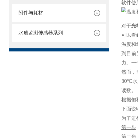
软件使
附件与耗材
对于
光
水质监测传感器系列
可以看
温度和
到目前
力。一
然而，
30º
读数。
根据饱
下面说
为了进
第一步
第二步