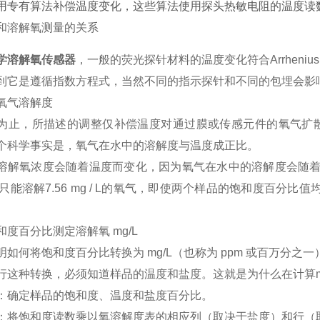
用专有算法补偿温度变化，这些算法使用探头热敏电阻的温度读
学溶解氧传感器
，一般的荧光探针材料的温度变化符合Arrheni
到它是遵循指数方程式，当然不同的指示探针和不同的包埋会影
氧气溶解度
为止，所描述的调整仅补偿温度对通过膜或传感元件的氧气扩
个科学事实是，氧气在水中的溶解度与温度成正比。
溶解氧浓度会随着温度而变化，因为氧气在水中的溶解度会随
C水只能溶解7.56 mg / L的氧气，即使两个样品的饱和度百
和度百分比测定溶解氧
mg/L
明如何将饱和度百分比转换为
mg/L（也称为 ppm 或百万分之一
行这种转换，必须知道样品的温度和盐度
。这就是为什么在计算
：确定样品的饱和度、温度和盐度百分比。
：将饱和度读数乘以氧溶解度表的相应列（取决于盐度）和行（