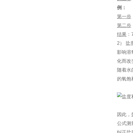
例：
第一步
第二步
结果
：
2） 
影响溶
化而改
随着水
的氧饱和
因此，
公式测
纠正盐