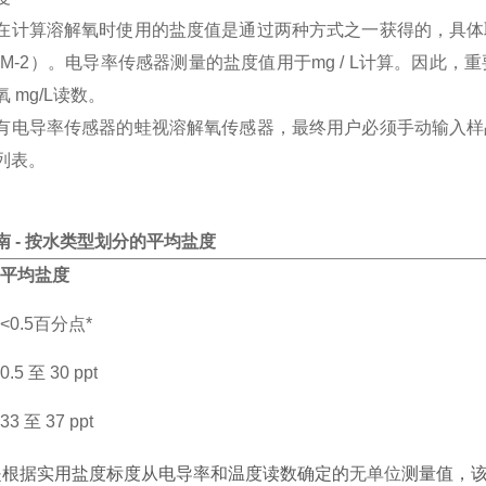
在计算溶解氧时使用的盐度值是通过两种方式之一获得的，具体
M-2
）。
电导率传感器测量的盐度值用于
mg / L计算。因
 mg/L读数。
有电导率传感器的蛙视溶解氧传感器，最终用户必须手动输入样
列表。
南
- 按水类型划分的平均盐度
平均盐度
<0.5百分点*
0.5 至 30 ppt
33 至 37 ppt
30 至 50 ppt
是根据实用盐度标度从电导率和温度读数确定的
无单位
测量值，