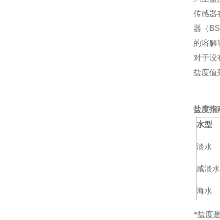
传感器
器（
BS
的溶解氧
对于没
盐度值
盐度指
水型
淡水
咸淡水
海水
盐水
*盐度