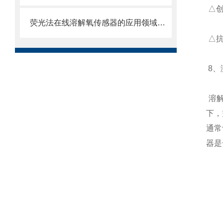
△创
荧光法在线溶解氧传感器的应用领域详解
△抗
8、
溶解
下，
通常
器是